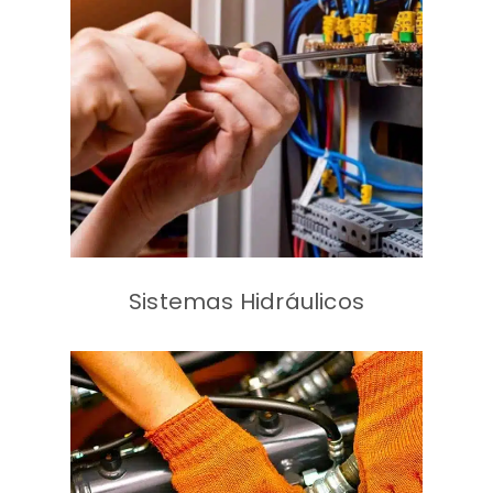
Iluminación
Electricidad
Tableros eléctricos
Grupos Generadores
Grupos electrógenos
Sistemas Hidráulicos
Bombas
Estanques
Cañerías
Filtros