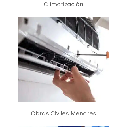
Climatización
Mantención de aire
acondicionado
industrial.
Mantención de Hvac.
Sistema de
de Agua
calefacción y
caliente.
Suministro de
repuestos y equipos.
Obras Civiles Menores