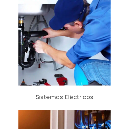
Gasfitería
Cerrajería
Pintura
Albañilería
Mantenimiento
correctivo menor
Techos
Sistemas Eléctricos