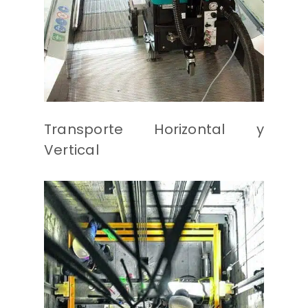
Control de Plagas,
Desinfección y Planes
Preventivos COVID-19
Limpieza de Superficies
a Gran Altura
Transporte Horizontal y
Vertical
Mantenimiento de
Ascensores, escaleras
y montacargas
Modernizaciones
Equipos nuevos