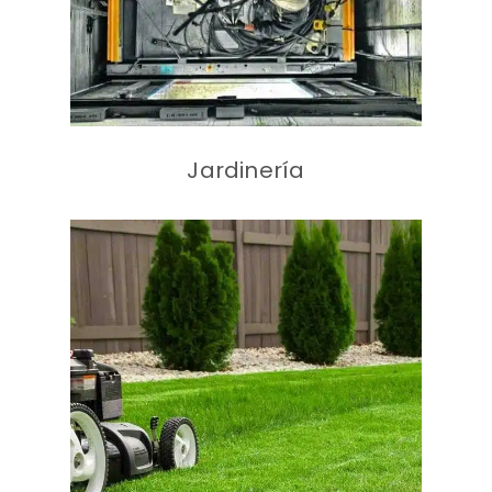
Jardinería
Mantenimiento de
especies vegetales
Podas de árboles
Reposiciones de
plantas
Mantenimiento de
redes de riego
Mantenimiento de
parques y jardines