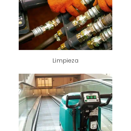
Válvulas
Limpieza
Máquina Barredora y
Pulidora de Escalas y
Rampas Mecánicas
Mantención de Pisos
Encerables de Alto
Tráfico
Lavado y Barrido de
Grandes superficies