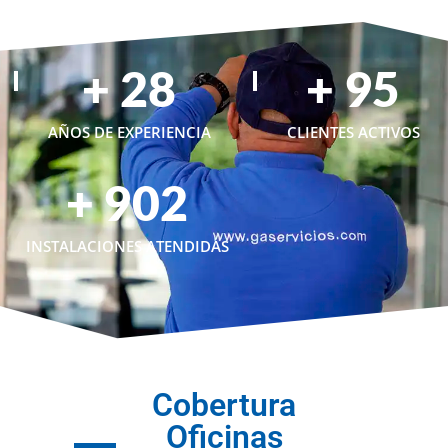
+
29
+
99
AÑOS DE EXPERIENCIA
CLIENTES ACTIVOS
+
941
INSTALACIONES ATENDIDAS
Cobertura
Oficinas